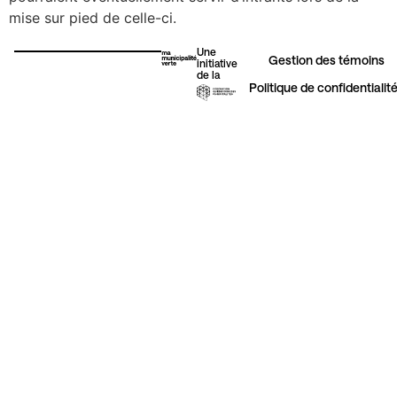
mise sur pied de celle-ci.
Une
Érosion côtière
Gestion des témoins​
initiative
de la
Politique de confidentialit
Urbanisme
Autres initiatives vertes