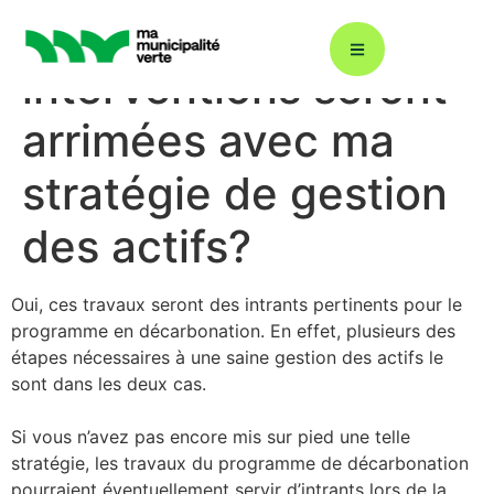
Est-ce que les
interventions seront
arrimées avec ma
Décarbonation : ÉcoÉnergie 360
stratégie de gestion
des actifs?
Plans climat
Oui, ces travaux seront des intrants pertinents pour le
Énergies renouvelables
programme en
décarbonation. En effet, plusieurs des
étapes nécessaires à une saine
gestion des actifs le
sont dans les deux cas.
Gestion durable de l’eau
Si vous n’avez pas encore mis sur pied une telle
stratégie, les travaux du
programme de décarbonation
Éclairage urbain
pourraient éventuellement servir
d’intrants lors de la