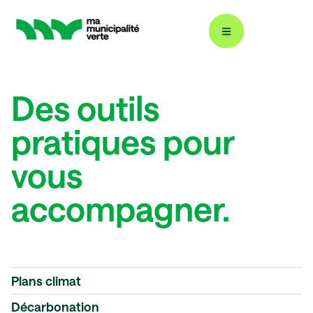
Des outils
Décarbonation : ÉcoÉnergie 360
pratiques pour
Plans climat
vous
accompagner.
Énergies renouvelables
Gestion durable de l’eau
Plans climat
Décarbonation
Éclairage urbain