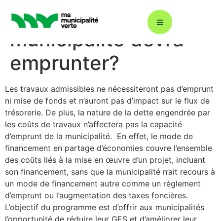
Est-ce que ma
municipalité devra
emprunter?
Décarbonation : ÉcoÉnergie 360
Les travaux admissibles ne nécessiteront pas d’emprunt
ni mise de
fonds et n’auront pas d’impact sur le flux de
Plans climat
trésorerie.
De plus, la nature de la dette engendrée par
les coûts de travaux n’affectera pas la capacité
d’emprunt de la municipalité. En effet, le mode de
Énergies renouvelables
financement en partage d’économies couvre l’ensemble
des coûts liés à la mise en œuvre d’un projet, incluant
son financement, sans que la municipalité n’ait recours à
Gestion durable de l’eau
un mode de financement
autre comme un règlement
d’emprunt ou l’augmentation des taxes fonciè
res
.
L’objectif du
programme est d’offrir aux municipalités
Éclairage urbain
l’opportunité de réduire leur
GES et d’améliorer leur