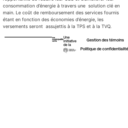
consommation d’énergie à travers une solution
clé en
main. Le coût de remboursement des services fournis
Érosion côtière
étant en
fonction des économies d’énergie, les
versements seront assujettis à la
TPS et à la TVQ.
Une
Urbanisme
Gestion des témoins​
initiative
de la
Politique de confidentialit
Autres initiatives vertes