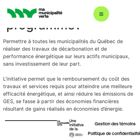
Quel est l’objectif du
programme?
Permettre à toutes les municipalités du Québec de
Décarbonation : ÉcoÉnergie 360
réaliser des travaux
de décarbonation et de
performance énergétique sur leurs actifs
municipaux,
sans investissement de leur part
.
Plans climat
L’initiative permet que le remboursement du coût des
travaux et
services requis pour atteindre une meilleure
Énergies renouvelables
efficacité énergétique, et
ainsi réduire les émissions de
GES, se fasse à partir des économies
financières
résultant de gains réalisés en économies d’énergie.
Gestion durable de l’eau
Une
Gestion des témoins​
initiative
de la
Politique de confidentialit
Éclairage urbain