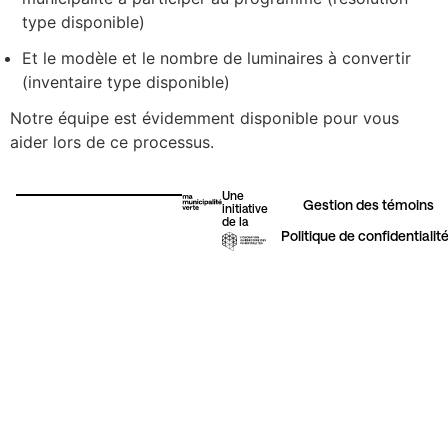
type disponible)
Et le modèle et le nombre de luminaires à convertir
Érosion côtière
(inventaire type disponible)
Notre équipe est évidemment disponible pour vous
Urbanisme
aider lors de ce processus.
Une
Gestion des témoins​
initiative
Autres initiatives vertes
de la
Politique de confidentialit