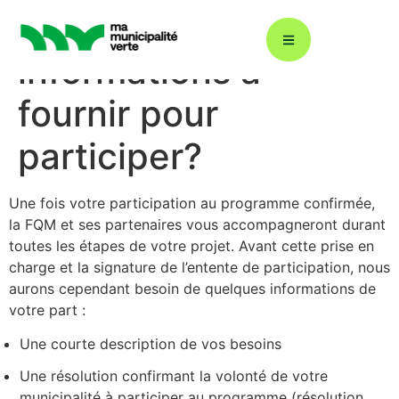
Quelles sont les
informations à
fournir pour
Décarbonation : ÉcoÉnergie 360
participer?
Plans climat
Une fois votre participation au programme confirmée,
la FQM et ses partenaires vous accompagneront durant
toutes les étapes de votre projet. Avant cette prise en
Énergies renouvelables
charge et la signature de l’entente de participation, nous
aurons cependant besoin de quelques informations de
votre part :
Gestion durable de l’eau
Une courte description de vos besoins
Une résolution confirmant la volonté de votre
Éclairage urbain
municipalité à participer au programme (résolution