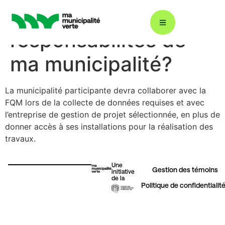
Quelles seront les
responsabilités de
ma municipalité?
Décarbonation : ÉcoÉnergie 360
La municipalité participante devra collaborer avec la
FQM lors de la collecte de données requises et avec
Plans climat
l’entreprise de gestion de projet sélectionnée, en plus de
donner accès à ses installations pour la réalisation des
travaux.
Énergies renouvelables
Une
Gestion des témoins​
initiative
de la
Gestion durable de l’eau
Politique de confidentialit
Éclairage urbain