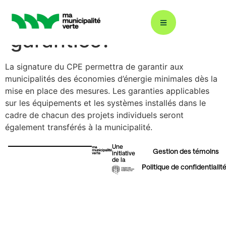
Quelles sont les
garanties?
La signature du CPE permettra de garantir aux
Décarbonation : ÉcoÉnergie 360
municipalités des
économies d’énergie minimales dès la
mise en place des mesures.
Les garanties applicables
sur les équipements et les systèmes installés
dans le
Plans climat
cadre de chacun des projets individuels seront
également
transférés à la municipalité.
Énergies renouvelables
Une
Gestion des témoins​
initiative
de la
Politique de confidentialit
Gestion durable de l’eau
Éclairage urbain