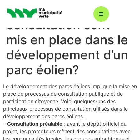
Quels processus de
consultation sont
mis en place dans le
Décarbonation : ÉcoÉnergie 360
développement d’un
parc éolien?
Plans climat
Le développement des parcs éoliens implique la mise en
Énergies renouvelables
place de processus de consultation
publique et de
participation citoyenne. Voici quelques-uns des
principaux processus de
consultation utilisés dans le
Gestion durable de l’eau
développement des parcs éoliens :
–
Consultation préalable
: avant le dépôt officiel du
projet, les promoteurs mènent des consultations avec
Éclairage urbain
les communautés locales, les groupes autochtones et