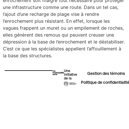
enrochement soit malgré tout nécessaire pour protéger
une infrastructure comme une route. Dans un tel cas,
l’ajout d’une recharge de plage vise à rendre
Érosion côtière
l’enrochement plus résistant. En effet, lorsque les
vagues frappent un muret ou un empilement de roches,
elles génèrent des remous qui peuvent creuser une
Urbanisme
dépression à la base de l’enrochement et le déstabiliser.
C’est ce que les spécialistes appellent l’affouillement à
la base des structures.
Autres initiatives vertes
Une
Gestion des témoins​
initiative
de la
Politique de confidentialit