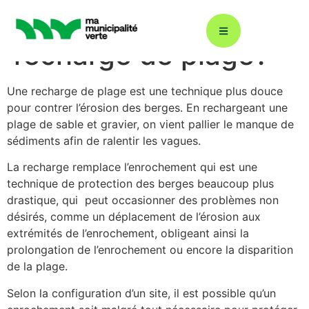
Qu’est-ce qu’une
recharge de plage?
Une recharge de plage est une technique plus douce
Décarbonation : ÉcoÉnergie 360
pour contrer l’érosion des berges. En rechargeant une
plage de sable et gravier, on vient pallier le manque de
sédiments afin de ralentir les vagues.
Plans climat
La recharge remplace l’enrochement qui est une
technique de protection des berges beaucoup plus
drastique, qui peut occasionner des problèmes non
Énergies renouvelables
désirés, comme un déplacement de l’érosion aux
extrémités de l’enrochement, obligeant ainsi la
prolongation de l’enrochement ou encore la disparition
Gestion durable de l’eau
de la plage.
Selon la configuration d’un site, il est possible qu’un
Éclairage urbain