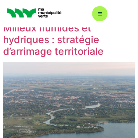
Région :
Montérégie
Milieux humides et
hydriques : stratégie
Décarbonation : ÉcoÉnergie 360
d’arrimage territoriale
Plans climat
Énergies renouvelables
Gestion durable de l’eau
Éclairage urbain