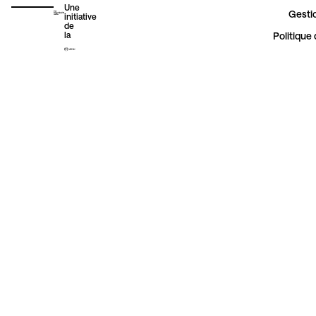
Une
Gestio
initiative
de
la
Politique 
Érosion côtière
Urbanisme
Autres initiatives vertes