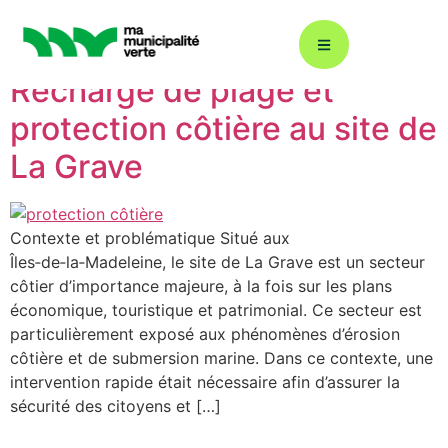
Status :
2021
Recharge de plage et
protection côtière au site de
Décarbonation : ÉcoÉnergie 360
La Grave
Plans climat
Contexte et problématique Situé aux
Îles‑de‑la‑Madeleine, le site de La Grave est un secteur
côtier d’importance majeure, à la fois sur les plans
Énergies renouvelables
économique, touristique et patrimonial. Ce secteur est
particulièrement exposé aux phénomènes d’érosion
côtière et de submersion marine. Dans ce contexte, une
Gestion durable de l’eau
intervention rapide était nécessaire afin d’assurer la
sécurité des citoyens et […]
Éclairage urbain