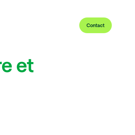
Contact
e et
le de l’eau
re