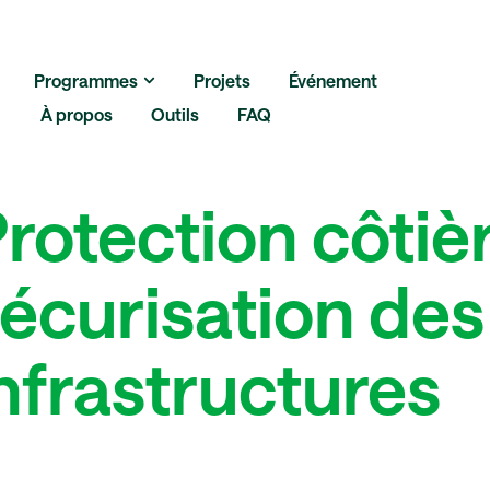
Programmes
Projets
Événement
À propos
Outils
FAQ
rotection côtièr
 360
Plans climat
écurisation des
Gestion durab
nfrastructures
Érosion côtiè