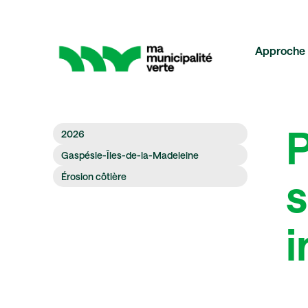
Approche
P
2026
Décarbonation : ÉcoÉnergie
Gaspésie-Îles-de-la-Madeleine
s
Érosion côtière
Énergies renouvelables
i
Éclairage urbain