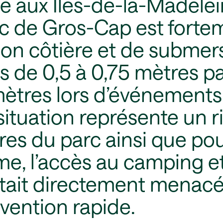
ué aux Îles-de-la-Madelein
c de Gros-Cap est forte
n côtière et de submer
s de 0,5 à 0,75 mètres p
mètres lors d’événements
ituation représente un r
ures du parc ainsi que pou
me, l’accès au camping et
était directement menacé
vention rapide.