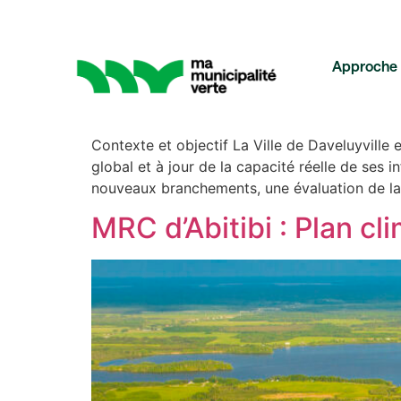
Status :
En cours
Approche
Évaluer la capacité de
Contexte et objectif La Ville de Daveluyville 
global et à jour de la capacité réelle de ses 
Décarbonation : ÉcoÉnergie
nouveaux branchements, une évaluation de la 
MRC d’Abitibi : Plan c
Énergies renouvelables
Éclairage urbain