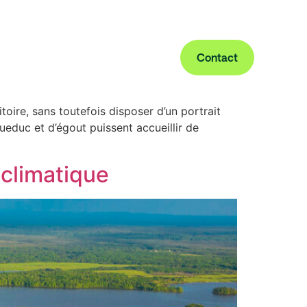
eaux usées
Contact
toire, sans toutefois disposer d’un portrait
queduc et d’égout puissent accueillir de
 climatique
le de l’eau
re