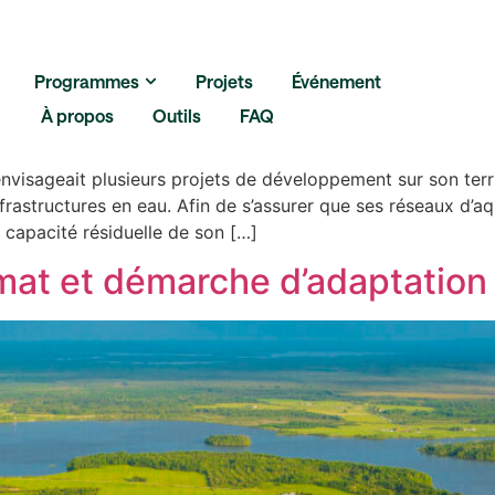
Programmes
Projets
Événement
s réseaux d’eau potable et d’
À propos
Outils
FAQ
envisageait plusieurs projets de développement sur son terri
infrastructures en eau. Afin de s’assurer que ses réseaux d’a
 360
Plans climat
capacité résiduelle de son […]
limat et démarche d’adaptation
Gestion durab
Érosion côtiè