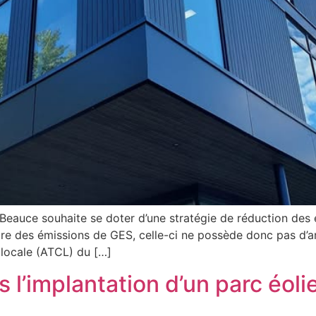
auce souhaite se doter d’une stratégie de réduction des é
ntaire des émissions de GES, celle-ci ne possède donc pas d
 locale (ATCL) du […]
implantation d’un parc éolien 