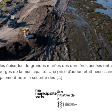
s épisodes de grandes marées des dernières années ont en
s berges de la municipalité. Une prise d’action était nécessai
galement pour la sécurité des […]
Une
initiative de
la