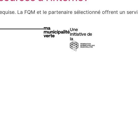
Autres initiat
quise. La FQM et le partenaire sélectionné offrent un servi
Une
initiative de
la