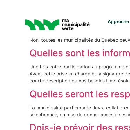
Catégorie :
Éclair
Approche
Est-ce que le program
Non, toutes les municipalités du Québec peu
Quelles sont les inform
Décarbonation : ÉcoÉnergie
Une fois votre participation au programme co
Avant cette prise en charge et la signature d
courte description de vos besoins Une résolu
Énergies renouvelables
Quelles seront les res
La municipalité participante devra collaborer
Éclairage urbain
sélectionnée, en plus de donner accès à ses in
Dois-je prévoir des res