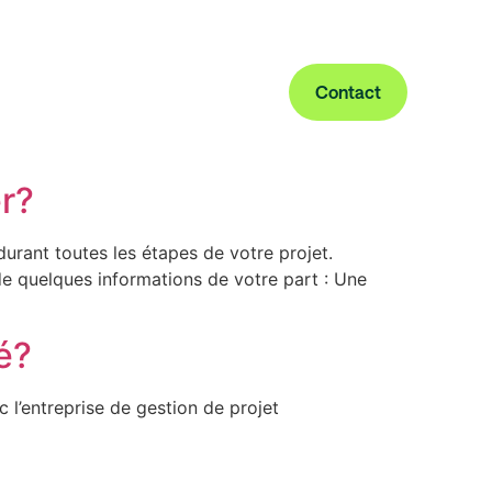
de la FQM ?
Contact
er?
rant toutes les étapes de votre projet.
de quelques informations de votre part : Une
le de l’eau
é?
 l’entreprise de gestion de projet
re