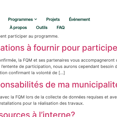
age de rue
Programmes
Projets
Événement
me est réservé aux membres 
À propos
Outils
FAQ
vent participer au programme.
ations à fournir pour particip
 360
Plans climat
nfirmée, la FQM et ses partenaires vous accompagneront du
e l’entente de participation, nous aurons cependant besoin 
tion confirmant la volonté de […]
Gestion durab
ponsabilités de ma municipalit
 avec la FQM lors de la collecte de données requises et avec
Érosion côtiè
stallations pour la réalisation des travaux.
sources à l’interne?